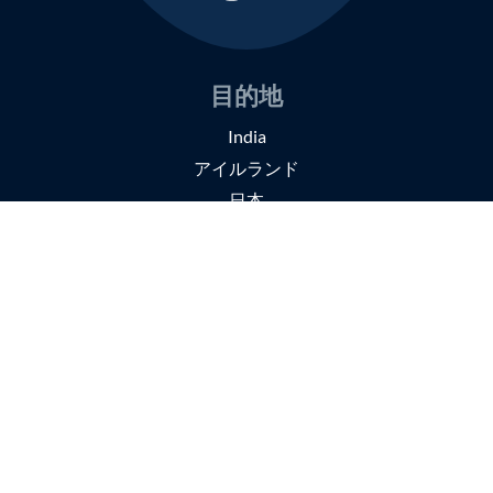
目的地
India
アイルランド
日本
旅のスタイル
スモールグループツアー
セルフガイドツアー
オーダーメイドの旅
旅行ツアーの種類