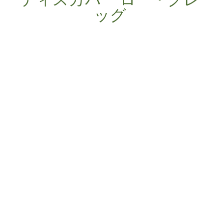
ッグ
ローダーグ湖（Lough Derg）は、179キロ
メートルにも及ぶ海岸線と、最大幅12キ
ロメートルに達する、自然と文化遺産を
楽しむ絶好の機会が広がる広大なエリア
です。
ローダーグ湖は3つの州の交差点に位置